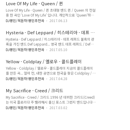
하며 영향받고 있다. 앤디 제임스를 알게 된 건 사실 생각보다 최
지 않는다. 가슴으로 직진! 그..
Love Of My Life - Queen / 퀸
근 일이다. 이전부터 존재는 알고 있었지만, 찾아듣거나 하진 않
Love Of My Life - Queen / 퀸 초대형 밴드 퀸 / Queen 의 전설
았다. 그러던 중, 이 곡이 귀에 들어오면서 그의 음악을 다시 찾
중 한 곡인 'Love Of My Life' 입니다. 개인적으로 'Queen'하면
아 듣게 되었다. Andy James - After Midnight 세련된 선율이
가장 먼저 떠오르는 곡이 이 곡인데, 이유라면 가장 먼저 접하게
다. 기계적으로 잘 치지만, 느낌을 놓치지 않는다. 그가 연주하는
DJ평민/꼭듣자!평민추천곡
2017.06.13
되었고, 처음으로 영어 가사를 외웠던 곡이기 때문이지요. 어린
선율이나 테크닉은 굉장히 절제된 느낌이다. 요즘 같이 괴물 같
시절의 저는 나이 차이가 크게 나는 형과 누나 덕에 접할 수 있는
은 테크닉 플레이가 난무하는 세상에선 굉장히 수수하..
Hysteria - Def Leppard / 히스테리아 - 데프 레
음악의 폭이 굉장히 넓었습니다. 가요보다 팝을 먼저 접했고, 퀸,
퍼드
Hysteria - Def Leppard / 히스테리아 - 데프 레퍼드 불혹의 관
레드 제플린, 마이클 잭슨 등... 형과 누나의 컬렉션을 자연스럽
록을 가진 밴드 Def Leppard... 영국 밴드 데프 레퍼드 / Def
게 꿀꺽했었죠. ㅎㅎㅎ 그 수많은 곡 중에 가장 처음으로 가사를
Leppard 는 1977 년에 결성된 후, 지금까지 활동하고 있는 장
외웠던 곡이 바로 이 'Love Of My Life' 입니다. 특별히 음악적인
DJ평민/꼭듣자!평민추천곡
2017.05.10
수 하드 록 밴드 입니다. 40년이란 시간 동안 활동해 온 만큼 정
느낌을 위해, 가사의 발음을 흘린다든지 하는 부분도 없고, 음과
말 많은 우여곡절을 겪은 밴드죠. 특히 기타를 맡고 있던 스티브
딱 맞아 ..
Yellow - Coldplay / 옐로우 - 콜드플레이
클락의 알콜 중독 사망이나, 드럼의 릭 알렌의 교통사고는 충격
Yellow - Coldplay / 옐로우 - 콜드플레이 지금의 콜드플레이
이었죠. 새로운 멤버 비비안 캠벨이 합류하고, 한쪽 팔을 잃은 릭
를 만든 곡... 얼마 전, 내한 공연으로 한국을 찾은 Coldplay / 콜
알렌이 드러머로 재기에 성공하면서 밴드는 안정을 찾아갔습니
드플레이는 해외는 물론, 국내에서도 굉장한 티켓파워를 자랑할
다. 1987년 발매한 는 데프 레퍼드를 설명할 때, 빼 놓을 수 없는
DJ평민/꼭듣자!평민추천곡
2017.04.28
만큼 대형 밴드라 하겠습니다. 1997년 영국 런던에서 결성한 콜
앨범입니다. 이들의 4번 째 앨범이자, 미국 빌보드 앨범차트 1위
드플레이는 현재 가장 상업적으로 성공한 밴드 중 하나라 할 수
를 기록한 앨범이며, 릭 알렌이 드..
My Sacrifice - Creed / 크리드
있습니다. 그리고 그들을 지금의 자리까지 견인해 준, 콜드플레
My Sacrifice - Creed / 크리드 1996 년 데뷔한 크리드(Creed)
이 역사에 가장 중요한 곡이 'Yellow' 입니다. 이 곡의 독특한 이
는 미국 플로리다 주 탤러해시 출신 포스트 그런지 밴드입니다.
미지... 'Yellow' 의 특징은 인트로에 쓰인 독특하지만, 굉장히 직
2004년 해체와 동시에 보컬 스콜 스탭을 제외한 멤버들이 얼터
선적인 일렉리프를 크리스 마틴의 독특한 보컬이 받아내면서 시
DJ평민/꼭듣자!평민추천곡
2017.03.02
브릿지(Alter Bridge) 라는 밴드를 결성했지만 2009년 재결합
작됩니다. 이 개성 넘치는 곡의 이미지를 시종일관 만들어 내는
해 지금도 활발한 활동을 보여주는 팀입니다. 2015 년말 발매한
일렉 기타의 리프는 신기하게도 곡의 대중성을 헤..
앨범 이후 활동이 좀 뜸하긴 합니다만... - 참고로 얼터 브릿지 역
시 활동 중입니다. 오히려 더 활발한 쪽은 얼터쪽이죠~ ㅎ My