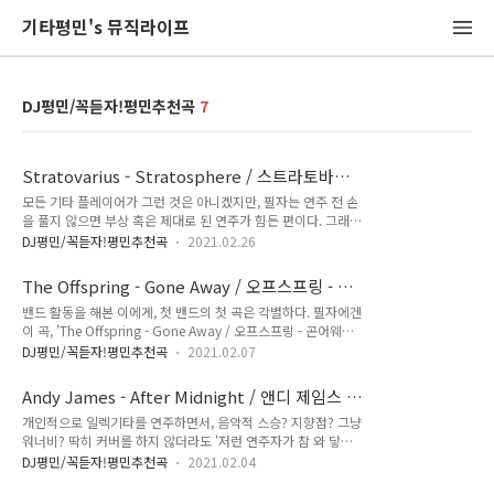
기타평민's 뮤직라이프
DJ평민/꼭듣자!평민추천곡
7
Stratovarius - Stratosphere / 스트라토바리
우스 - 스트라토스피어
모든 기타 플레이어가 그런 것은 아니겠지만, 필자는 연주 전 손
을 풀지 않으면 부상 혹은 제대로 된 연주가 힘든 편이다. 그래서
꼭 손의 근육들을 다양하게 사용할 수 있는 플레이를 느리게 하
DJ평민/꼭듣자!평민추천곡
2021.02.26
는 편인데, 그중 한 곡을 포스팅한다. Stratovarius -
Stratosphere / 스트라토바리우스 - 스트라토스피어 스트라토
The Offspring - Gone Away / 오프스프링 - 곤
바리우스는 국내엔 Forever 라는 서정적인 곡으로 더 잘 알려져
어웨이
밴드 활동을 해본 이에게, 첫 밴드의 첫 곡은 각별하다. 필자에겐
있다. 메탈 음악을 하는 이들의 앨범에 들어간 이 단 한곡의 파급
이 곡, 'The Offspring - Gone Away / 오프스프링 - 곤어웨이'
력은 엄청났다. 포에버를 듣고 앨범을 구매한 리스너들이 대량
가 그렇다. 벌써 오랜 시간이 흘렀다. 첫 합주의 설레는 마음 가
환불을 했고, 이 대량 환불사태에 놀라 멤버가 직접 한국을 방문
DJ평민/꼭듣자!평민추천곡
2021.02.07
득, 긴장 백 프로, 식은땀이 줄줄줄... 첫 합주는 그랬다. 굉장히
했다는 믿거나 말거나한 이야기도 있을 정도. 5집 정규앨범
떨리고, 긴장된 순간이지만 인생에서 매우 새로웠던 순간 중 하
'Episode'의 연주곡으로 포함된 Stratosphere는 스피디한 메..
Andy James - After Midnight / 앤디 제임스 -
나다. 합주곡 2곡이 있는 처음 시작하는 밴드에게 필자는 큰 욕
애프터 미드나잇
개인적으로 일렉기타를 연주하면서, 음악적 스승? 지향점? 그냥
심을 부렸다. 무려 렌탈 합주실을 3시간이나 빌렸다. 3시간 동안
워너비? 딱히 커버를 하지 않더라도 '저런 연주자가 참 와 닿는
2곡을 가지고 죽어라 합주하는 건... 음... 참 괴로운 일이다. 그
다.' 하는 특정 연주자 한 명을 항상 마음에 품고 있었다. 많은 연
두곡 중 한 곡이 이 곡이다. Gone Away 는 직선적이고 아주 단
DJ평민/꼭듣자!평민추천곡
2021.02.04
주자가 있었지만, 현재는 앤디 제임스(Andy James)로, 늘 감상
순한 곡이다. 펑크 록 밴드의 화법이 그렇듯, 음악을 돌려 전달하