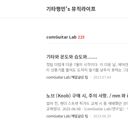
기타평민's 뮤직라이프
comGuitar Lab
225
기타와 온도와 습도와.......
정말 더럽게 더운 7월의 시작이다. 이 더운 날, 에어
리 선풍기를 틀어도 도저히 열기를 낮추지 못하는 그런 
런 글을 쓰고 있다. 기타에게 높은(혹은 낮은) 온도,
comGuitar Lab/깨알같은 팁
2023.07.04
이다. 결론부터 얘기하자면 당연히 괜찮을리 없다. 
여러모로 괴롭게 만든다. 우리가 쓰는 기타는 대부분 
쿠스틱 기타나, 일렉 기타 모두 정도의 차이는 있지만, 
노브 (Knob) 구매 시, 주의 사항. / mm 와 i
그렇게 또 약한 물건은 아니란 말이지. 그렇다. 실제
니면 우리의 기타들은 어느 정도는 버텨주고, 일정 
얼마 전, 펜더 스트랫 픽가드 교체 시 좀 애매했던 것이
다. 그렇게 약한 물건이 아니라는 소리다. 진짜 위험한 
교체였다. 2023.06.08 - [comGuitar Lab/연구
드 / 피크가드 교체 펜더 스트라토 캐스터 픽카드 /
comGuitar Lab/깨알같은 팁
2023.06.29
업? 인줄 알았지... '썬버스트에 펄 픽가드는 뭔가 질린
까?' 의 시작이었다. 썬버스트에 톨토이즈 픽가드. 딱