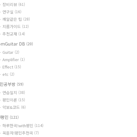
장비리뷰
(61)
연구실
(16)
깨알같은 팁
(28)
지름가이드
(12)
추천교재
(14)
omGuitar DB
(20)
Guitar
(2)
Amplifier
(1)
Effect
(15)
etc
(2)
민공부방
(59)
연습일지
(38)
평민이론
(15)
악보&코드
(6)
J평민
(121)
하루한곡!with평민
(114)
꼭듣자!평민추천곡
(7)