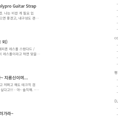
더 노브를 교체하려 할 때 이쁘
ro Guitar Strap
었기에, 이번에는 어떤 제품
매자에게 물어보면 그만일 거
. 나는 비싼 게 필요 없
으면 좋겠고, 내구성도 괜
그렇다면 아주아주 괜찮은 스트
LL Ploypro Guitar
... - 좋은 내구성을 가진
c
스트랩 자체의 내구성이 좋
 외)
 박음질도 잘 처리되어 있
 충분히 오래 사용할 수 있
에피폰 레스폴 스탠다드 /
 폭이 (..
의 가성비 레스폴이라고 하면 맞을
스폴이 좋은데 깁슨은 비싸다
 - 이미 이 포스트를 보고
0년 넘게 나와 함께 했고,
평
월이다 보니 이 녀석에게도
아~ 지름신이여...
 나에게서 떠나 있는 시간
을 좀 보기로 했다.
고 저쩌고 해도 테크적 갬
다고!!! - 아~ 솔직해. -
결정장애다. 그래서... 요
 보니 어느 정도 기준이 정
D
 그래야 악보를 보는 것이 편
 그리고 무거운건 당연하고.
물러가라~
 하니까... 어랏? 어지간