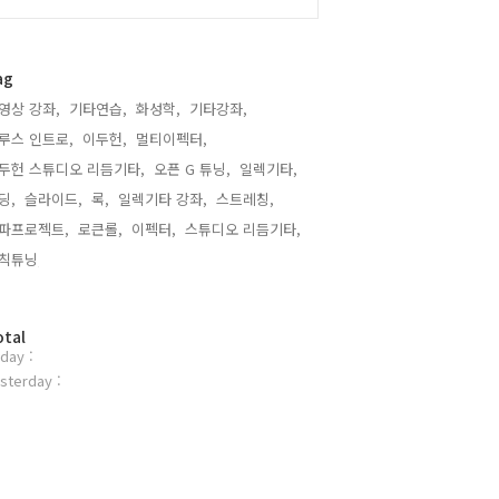
ag
영상 강좌,
기타연습,
화성학,
기타강좌,
루스 인트로,
이두헌,
멀티이펙터,
두헌 스튜디오 리듬기타,
오픈 G 튜닝,
일렉기타,
딩,
슬라이드,
록,
일렉기타 강좌,
스트레칭,
파프로젝트,
로큰롤,
이펙터,
스튜디오 리듬기타,
칙튜닝,
otal
day :
sterday :