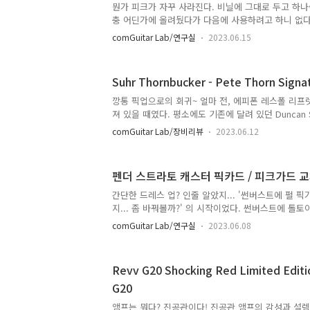
한 녀석들은 펜을 다 지원하네? 이런... 뭔가 폭이 
뭔가 피크가 자꾸 사라진다. 비닐에 그대로 두고 하나
하진 않겠지만 그래도 조금은 빠릿빠릿했으면 좋겠다. 
충 어딘가에 올려뒀다가 다음에 사용하려고 하니 없다. 
의 요정. 어디다가 두고 결국 까먹고의 반복이지 싶다
comGuitar Lab/연구실
2023.06.15
에도 요정을 탓해본다. 근데 이 피크라는 게 또 개당 
없어지면 은근히~ 짜증이 올라오는 그런 미묘한 가격이다
대체 피크는 어디로 간 것인가? 우리는 케이스가 필요
Suhr Thornbucker - Pete Thorn Sign
나 있으면 좋겠다고 늘 생각했다. 그렇지만 여기다가 돈
그런데 의외로 잘보면 괜찮은 피크 케이스는 주위에 
깡통 픽업으로의 회귀~ 얼마 전, 에피폰 레스폴 리프
사용한다. 뭔가 정리도 되고, 넣어놓으면 이쁘다. 휴대
져 있을 때였다. 평소에도 기존에 달려 있던 Duncan S
속 신경 쓰였다. 사실 평소 소리의 불만은 크게 없었지
comGuitar Lab/장비리뷰
2023.06.12
색 픽업에 마음을 빼앗겼던지... 지금 와서 눈을 씻고
자인이 아니었다. 나!!!! 돌아갈래~!! 많은 픽업들이
도 있었고 이렇다하게 마음에 드는 픽업이 없었다. 사운
펜더 스트라토 캐스터 픽카드 / 피크가드 
기에 픽업이 차지하는 디자인적 요소가 그렇게 클지 
제를 깔았는데도 막상 그들이 눈앞에 나열되니 선택하
간단한 드레스 업? 인줄 알았지... '썬버스트에 펄 
데... 그중 가장 마음을 파고든 픽업이 바로 Suhr Thor
지... 좀 바꿔볼까?' 의 시작이었다. 썬버스트에 톨토
인이 있었고, 이번 기회에 한 번 시도나 해보기로 했다
comGuitar Lab/연구실
2023.06.08
껴지기도 했고 말이다. 그런데... 잊고 있었다. 굉장
드를 교체한다는 것은 거의 모든 하드웨어를 픽가드에
이 걸 잊고 있었다. +a 로 넥을 분리해야 하는 것도
Revv G20 Shocking Red Limited Editi
지...몰랐다. 아휴~ 귀찮아. 그렇지만 이미 줄 풀고, 
G20
지 뭐~. 중요한 것은 천천히~ 정확하게~ 중간 과정이
최대한 신중하게 진행한다. 아무래로 나사가 박혀 있는
앰프는 뭐다? 진공관이다! 진공관 앰프의 감성과 설렘