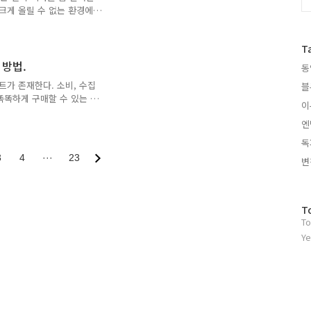
크게 올릴 수 없는 환경에
~. 여러 이유로 진공관 앰프
 것이다. All in One
T
 은 조금 특별한 앰프다.
의 붐이 살짝 불었던 시기가 있
 방법.
동
 라는 문구로 여러 연주자를
가 존재한다. 소비, 수집
블
 녹음이나 연주를 하는 솔루
똑똑하게 구매할 수 있는 방
..
이
중고 장터 하면 떠오르는 딱
엔
 이 곳에 없으면 없다고 하
)으로, 본인이 원하는 이펙
독
는 전설이 있다. - 기다림
3
4
···
23
변
 - 일반적인 쇼핑몰을 활
, 몇몇 쇼핑몰을 통해 구
, 물건은 제대로 보내는지
방
T
To
문
자
Ye
수