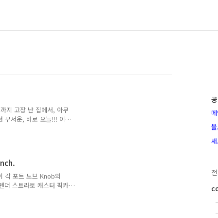
공
컨까지 고장 난 집에서, 아무
메
무서운, 바로 오늘!!! 이
블
 습도는 괜찮을까? 바로 본론
높은 온도와 습도는 기타를
새
나무로 만든 악기이다. 어
분명 좋지 않다. 근데...
nch.
로 어지간히 심한 상황이 아
전
이상의 변형은 다시 돌아온
 각 포트 노브 Knob의
건 따로 있다. 급격..
실] - 펜더 스트라토 캐스터 픽카
c
 피크가드 교체 간단한 드레스
단 말이지... 좀 바꿔볼
 원하는 디자인이 있었고,