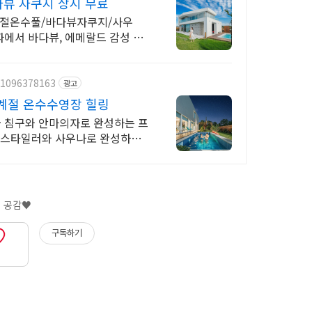
뷰 자쿠지 상시 무료
계절온수풀/바다뷰자쿠지/사우
파에서 바다뷰, 에메랄드 감성 수
/1096378163
광고
4계절 온수수영장 힐링
급 침구와 안마의자로 완성하는 프
! 스타일러와 사우나로 완성하는
구독하기