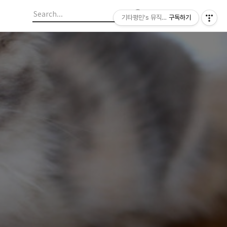
기타평민's 뮤직라이프
구독하기