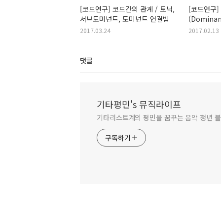
[코드연구] 코드간의 관계 / 토닉,
[코드연구]
서브도미넌트, 도미넌트 연결법
(Domina
도미넌트 
2017.03.24
2017.02.13
댓글
기타평민's 뮤직라이프
기타리스트계의 평민을 꿈꾸는 음악 청년 블
구독하기