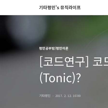
기타평민's 뮤직라이프
평민공부방/평민이론
[코드연구] 코
(Tonic)?
기타평민
2017. 2. 12. 10:00