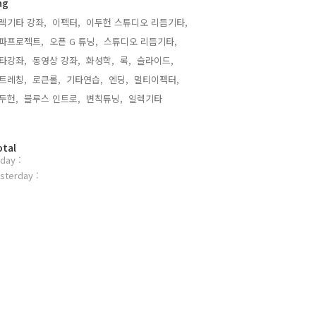
ag
렉기타 강좌,
이펙터,
이두헌 스튜디오 리듬기타,
파프로젝트,
오픈 G 튜닝,
스튜디오 리듬기타,
타강좌,
동영상 강좌,
화성학,
록,
슬라이드,
트레칭,
로큰롤,
기타연습,
엔딩,
멀티이펙터,
두헌,
블루스 인트로,
변칙튜닝,
일렉기타,
otal
day :
sterday :