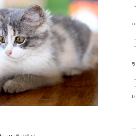
c
평
D