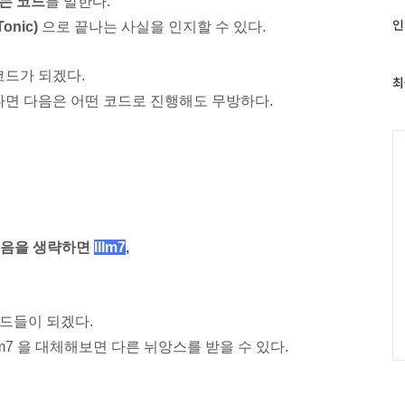
되는 코드
를 말한다.
최
인
onic)
으로 끝나는 사실을 인지할 수 있다.
근
글
코드가 되겠다.
과
최
인
다면 다음은
어떤 코드로 진행해도 무방하다.
기
글
C
트음을 생략하면
IIIm7
,
드들이 되겠다.
m7 을 대체해보면 다른 뉘앙스를 받을 수 있다.