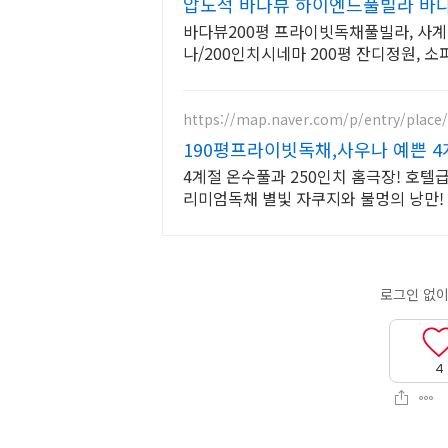
압도적 바다뷰 하이엔드풀빌라 바다
바다뷰200평 프라이빗독채풀빌라, 사
나/200인치시네마 200평 잔디정원, 소
영장, 핀란드 사우나, 불멍
https://map.naver.com/p/entry/place
190평프라이빗독채,사우나 예쁜 
4계절 온수풀과 250인치 홈극장! 호텔
리미엄독채 별빛 자쿠지와 불멍의 낭만
세심한 배려의 감성숙소
4