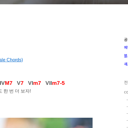
공
메
블
e Chords)
새
전
IV
M7
V
7
VI
m7
VII
m7-5
 한 번 더
보자
!
c