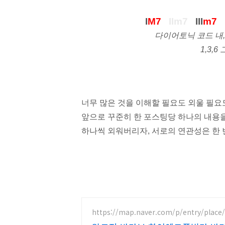
I
M7
II
m7
III
m7
다이어토닉 코드
내,
1,3,6
너무 많은 것을 이해할 필요도 외울 필요
앞으로 꾸준히 한 포스팅당 하나의 내용을
하나씩 외워버리자, 서로의 연관성은 한 
https://map.naver.com/p/entry/place