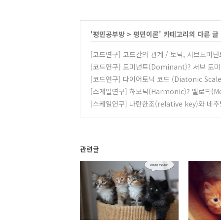
'
평민공부방
>
평민이론
' 카테고리의 다른 글
[코드연구] 코드간의 관계 / 토닉, 서브도미넌
[코드연구] 도미넌트(Dominant)? 서브 도
[코드연구] 다이어토닉 코드 (Diatonic Scale
[스케일연구] 하모닉(Harmonic)? 멜로딕(M
[스케일연구] 나란한조(relative key)와 네추럴
관련글