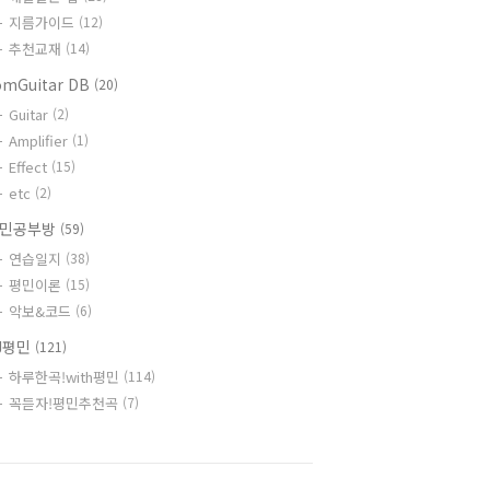
지름가이드
(12)
추천교재
(14)
omGuitar DB
(20)
Guitar
(2)
Amplifier
(1)
Effect
(15)
etc
(2)
민공부방
(59)
연습일지
(38)
평민이론
(15)
악보&코드
(6)
J평민
(121)
하루한곡!with평민
(114)
꼭듣자!평민추천곡
(7)