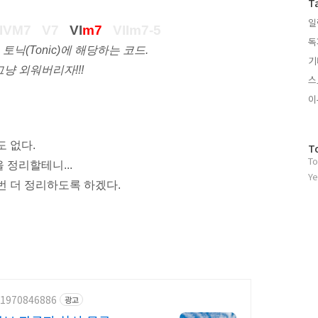
T
일
IV
M7
V
7
VI
m7
VII
m7-5
독
토닉(Tonic)에 해당하는 코드.
기
 그냥 외워버리자!!!
스
이
도 없다.
방
T
To
문
 정리할테니...
자
Ye
번 더 정리하도록 하겠다.
수
/1970846886
광고