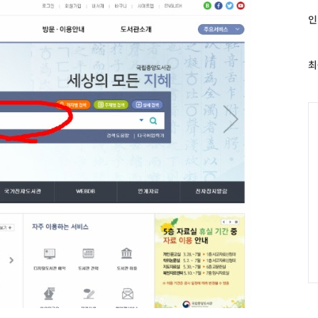
최
인
근
글
과
최
인
기
글
C