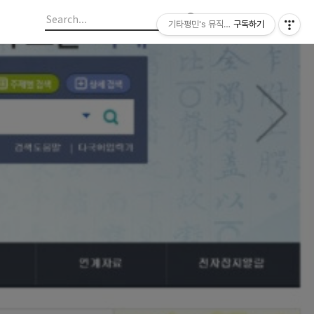
기타평민's 뮤직라이프
구독하기