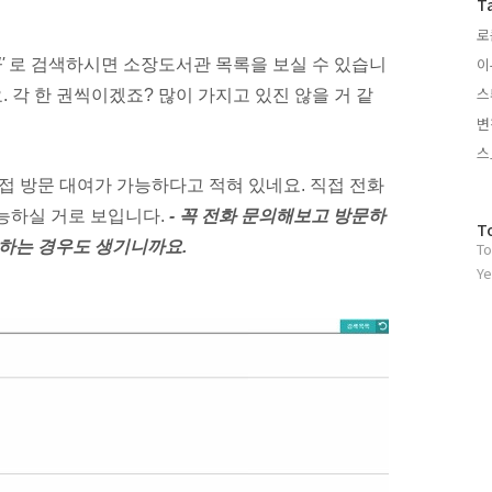
T
로
이
'
로 검색하시면 소장도서관 목록을 보실 수 있습니
스
. 각 한 권씩이겠죠? 많이 가지고 있진 않을 거 같
변
스
접 방문
대여가 가능하다고 적혀 있네요.
직접 전화
능하실 거
로 보입니다.
- 꼭 전화 문의
해보고 방문하
방
T
 하는 경우도 생기니까요.
To
문
자
Ye
수