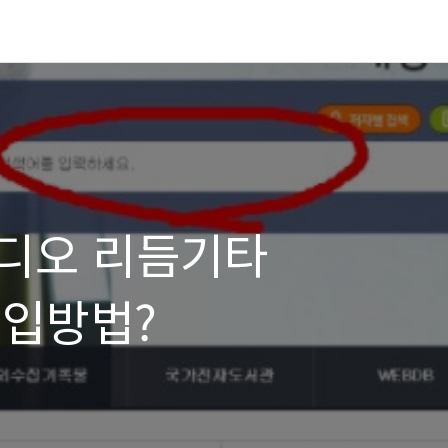
디오 리듬기타
구입방법?