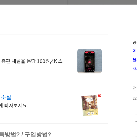
공
메
블
종편 채널을 몽땅 100원,4K 스
새
전
 소설
c
에 빠져보세요.
방법? / 구입방법?