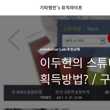
기타평민's 뮤직라이프
comGuitar Lab/추천교재
이두헌의 스튜
획득방법? / 
기타평민
2017. 4. 27. 13:00