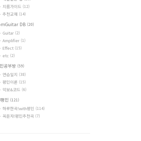
지름가이드
(12)
추천교재
(14)
omGuitar DB
(20)
Guitar
(2)
Amplifier
(1)
Effect
(15)
etc
(2)
민공부방
(59)
연습일지
(38)
평민이론
(15)
악보&코드
(6)
J평민
(121)
하루한곡!with평민
(114)
꼭듣자!평민추천곡
(7)