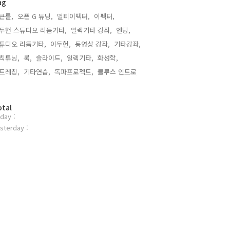
ag
큰롤,
오픈 G 튜닝,
멀티이펙터,
이펙터,
두헌 스튜디오 리듬기타,
일렉기타 강좌,
엔딩,
튜디오 리듬기타,
이두헌,
동영상 강좌,
기타강좌,
칙튜닝,
록,
슬라이드,
일렉기타,
화성학,
트레칭,
기타연습,
독파프로젝트,
블루스 인트로,
otal
day :
sterday :